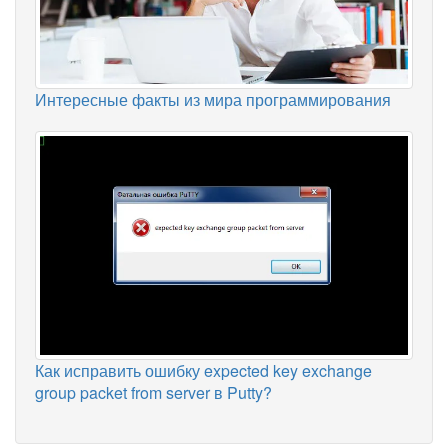
Интересные факты из мира программирования
Как исправить ошибку expected key exchange
group packet from server в Putty?