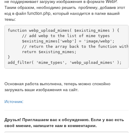
не поддерживает загрузку изображения в формате WebP.
Таким образом, необходимо решить проблему, добавив этот
код в файл function.php, который находится в папке вашей
темы:
function webp_upload_mimes( $existing_mimes ) {

      // add webp to the list of mime types

      $existing_mimes['webp'] = 'image/webp';

      // return the array back to the function with o
      return $existing_mimes;

}

add_filter( 'mime_types', 'webp_upload_mimes' );
Основная работа выполнена, теперь можно спокойно
загружать ваши изображения на сайт.
Источник:
Друзья! Приглашаем вас к обсуждению. Если у вас есть
своё мнение, напишите нам в комментарии.