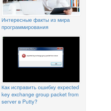
Интересные факты из мира
программирования
Как исправить ошибку expected
key exchange group packet from
server в Putty?